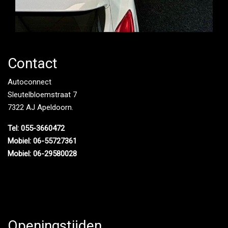
Contact
Autoconnect
Sleutelbloemstraat 7
7322 AJ Apeldoorn.
Tel: 055-3660472
Mobiel: 06-55727361
Mobiel: 06-29580028
Openingstijden