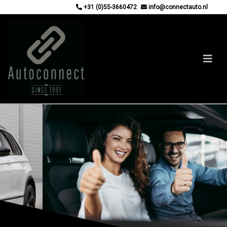
+31 (0)55-3660472
info@connectauto.nl