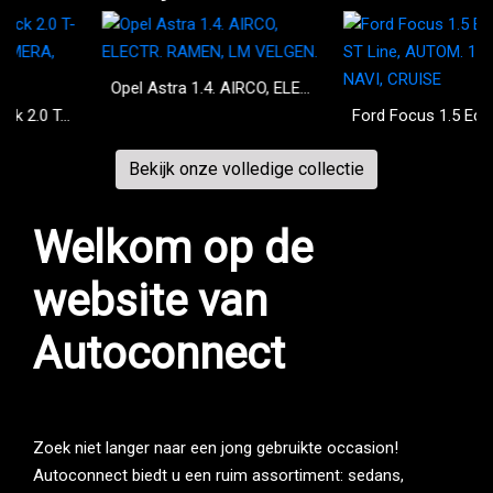
Opel Astra 1.4. AIRCO, ELECTR. RAMEN, LM VELGEN.
yundai i30 Fastback 2.0 T-GDI. PANO, NAVI, CAMERA, XENON
Ford Focus 1.5 EcoBoost ST Line, AUTOM. 150 PK, NAVI, CRUISE
Bekijk onze volledige collectie
Welkom op de
website van
Autoconnect
Zoek niet langer naar een jong gebruikte occasion!
Autoconnect biedt u een ruim assortiment: sedans,