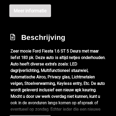
Overige
Meer informatie
Anti blokkeer systeem
Bestuurdersairbag
Beschrijving
Bluetooth
Elektronisch stabiliteits programma
Zeer mooie Ford Fiesta 1.6 ST 5 Deurs met maar
Elektronische remkrachtverdeling
liefst 183 pk. Deze auto is altijd netjes onderhouden.
Hoofd airbag(s) achter
Auto heeft diverse extra's zoals: LED
dagrijverlichting, Multifunctioneel stuurwiel,
Hoofd airbag(s) voor
Automatische Airco, Privacy glas, Lichtmetalen
Knie airbag(s)
velgen, Stoelverwarming, Keyless entry, Etc. De auto
Passagiersairbag
wordt geleverd inclusief een nieuw apk keuring.
Mocht u door uw werk overdag niet kunnen, kunt u
Zij airbag(s) voor
ook in de avonduren langs komen op afspraak of
Interieur
eventueel op zondag. Echter ieder die een nieuwe
occasion gaat kopen wil zekerheid, Alle technische