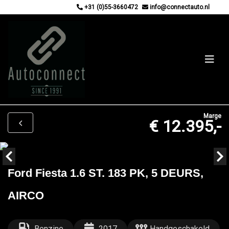
+31 (0)55-3660472
info@connectauto.nl
Marge
€ 12.395,-
Ford Fiesta 1.6 ST. 183 PK, 5 DEURS,
AIRCO
Benzine
2017
Handgeschakeld