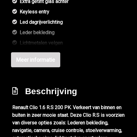
Extra getint glas achter
Keyless entry
Led dagrijverlichting
Leder bekleding
Lichtmetalen velgen
Sportonderstel
Meer informatie
Sportvelgen
Interieur
Beschrijving
Achterbank in delen neerklapbaar
Airco automatisch
Renault Clio 1.6 R.S 200 PK. Verkeert van binnen en
Bestuurdersstoel in hoogte verstelbaar
buiten in zeer mooie staat. Deze Clio R.S is voorzien
Elektrische ramen voor en achter
van diverse opties zoals: Lederen bekleding,
navigatie, camera, cruise controle, stoelverwarming,
Lederen bekleding