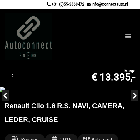
+31 (0)55-3660472
info@connectauto.nl
Marge
€ 13.395,-
Renault Clio 1.6 R.S. NAVI, CAMERA,
LEDER, CRUISE
Benzine
2015
Automaat