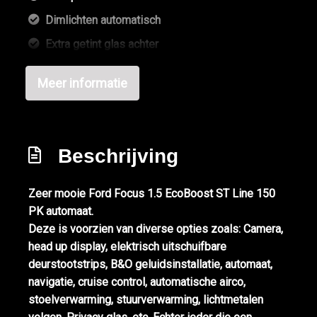
Dimlichten automatisch
Extra getint glas achter
Getint glas
Meer informatie
Keyless entry
Koplampen adaptief
Led achterlichten
Beschrijving
Led dagrijverlichting
Led koplampen
Zeer mooie Ford Focus 1.5 EcoBoost ST Line 150
PK automaat.
Lichtmetalen velgen
Deze is voorzien van diverse opties zoals: Camera,
Metaalkleur
head up display, elektrisch uitschuifbare
Mistlampen voor adaptief
deurstootstrips, B&O geluidsinstallatie, automaat,
navigatie, cruise control, automatische airco,
Parkeer assistent
stoelverwarming, stuurverwarming, lichtmetalen
Parkeersensor achter