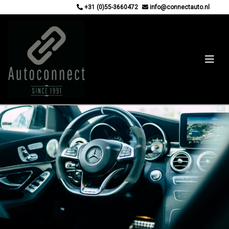
+31 (0)55-3660472
info@connectauto.nl